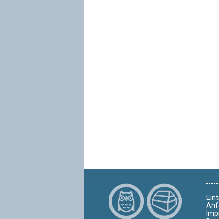
Eint
Anf
Imp