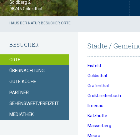
Goldberg 2
98746 Goldisthal
HAUS DER NATUR
BESUCHER
ORTE
BESUCHER
Städte / Gemeind
ORTE
Eisfeld
ÜBERNACHTUNG
Goldisthal
GUTE KÜCHE
Gräfenthal
PARTNER
Großbreitenbach
SEHENSWERT/FREIZEIT
Ilmenau
MEDIATHEK
Katzhütte
Masserberg
Meura