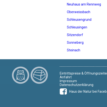
Neuhaus am Re
nnweg
Oberweissbach
Schleusengrund
Schleusingen
Sitzendorf
Sonneberg
Steinach
Eintrittspreise & Öffnungszeite
Anfahrt
Impressum
Datenschutzerklärung
Haus der Natur bei Face