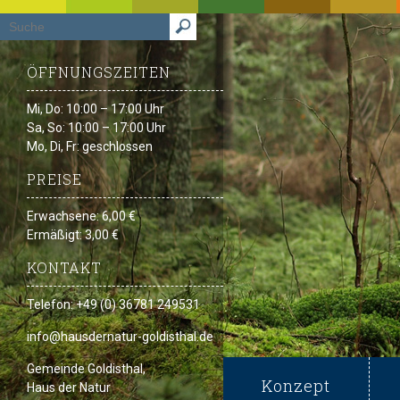
ÖFFNUNGSZEITEN
Mi, Do: 10:00 – 17:00 Uhr
Sa, So: 10:00 – 17:00 Uhr
Mo, Di, Fr: geschlossen
PREISE
Erwachsene: 6,00 €
Ermäßigt: 3,00 €
KONTAKT
Telefon: +49 (0) 36781 249531
info@hausdernatur-goldisthal.de
Gemeinde Goldisthal,
Konzept
Haus der Natur